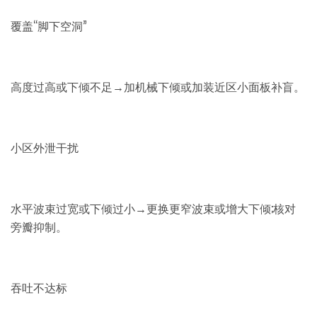
覆盖“脚下空洞”
高度过高或下倾不足→加机械下倾或加装近区小面板补盲。
小区外泄干扰
水平波束过宽或下倾过小→更换更窄波束或增大下倾;核对
旁瓣抑制。
吞吐不达标