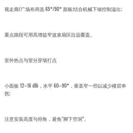
视走廊/广场布局选 65°/90° 面板;结合机械下倾控制溢出;
重点路段可用高增益窄波束扇区拉远覆盖。
室外热点与室分穿墙打点
小面板 12–16 dBi，水平 60–90°，垂直窄一些以减少楼层串
扰;
注意安装高度与仰角，避免“脚下空洞”。