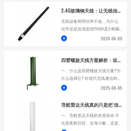
2.4G玻璃钢天线：让无线信号在户外稳定覆盖的关键配件
无线设备明明功率不低，为什么
信号还是忽强忽弱?同样是2.4G频
段，有的设备装上天线后覆...
+
2026-06-09
四臂螺旋天线方案解析：设计原理与应用全方位详解
一、什么是四臂螺旋天线方案?为
什么选择它? 在现代无线通信和雷
达系统中，天线的性...
+
2025-06-05
导航雷达天线真的只是把‘信号’发出去那么简单吗？
一、导航雷达天线的本质使命 不
论是夜航巨轮、近海小艇，还是
机场监视雷达和山区防...