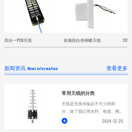
四合一PCB天线
多频段白色蝴蝶天线
120
新闻资讯
查看更多
News information
常用天线的分类
天线是无线传输必不可少的部
分，除了我们用光纤、电缆、网
线等传输有线信号，只要是在空...
+
2024-12-25