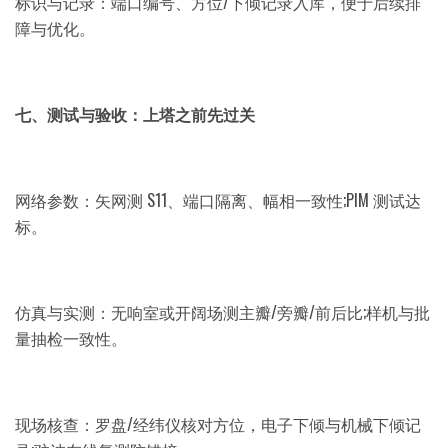
标识与记录：端口编号、方位/下倾记录入库，便于后续排
障与优化。
七、测试与验收：上塔之前先过关
网络参数：矢网测 S11、端口隔离、幅相一致性;PIM 测试达
标。
仿真与实测：无响室或开阔场测主瓣/旁瓣/前后比;样机与批
量抽检一致性。
现场核查：罗盘/经纬仪核对方位，电子下倾与机械下倾记