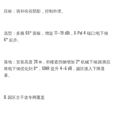
目标：填补街谷阴影，控制外泄。
选型：多频 65° 面板，增益 17–19 dBi，X-Pol 4 端口;电下倾
6° 起步。
落地：安装高度 28 m，邻楼遮挡侧增加 2° 机械下倾;路测后
将电下倾优化到 8°，SINR 提升 4–6 dB，越区接入下降显
著。
B. 园区主干道专网覆盖