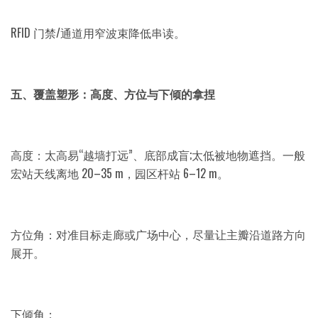
RFID 门禁/通道用窄波束降低串读。
五、覆盖塑形：高度、方位与下倾的拿捏
高度：太高易“越墙打远”、底部成盲;太低被地物遮挡。一般
宏站天线离地 20–35 m，园区杆站 6–12 m。
方位角：对准目标走廊或广场中心，尽量让主瓣沿道路方向
展开。
下倾角：