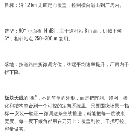
目标：沿 1.2 km 走廊定向覆盖，控制横向溢出到厂房内。
选型：90° 小面板 14 dBi，主干道杆站 8 m 高，机械下倾
5°，相邻站点 250–300 m 复用。
落地：按道路曲折微调方位，终端平均速率提升，厂房内干
扰下降。
板块天线
的“板”，不是简单的外形，而是把阵列、馈网、极
化和结构整合到一个可控的定向系统里。只要围绕场景—指
标—安装—验证—微调这条主线推进，就能把每一度波束
宽度、每一度下倾角都用在刀刃上：覆盖到位、干扰可控、
容量做实。