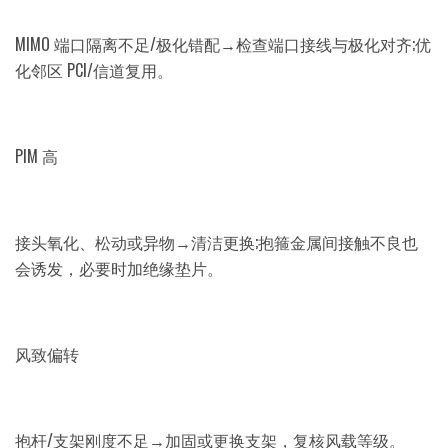
MIMO 端口隔离不足/极化错配→检查端口接线与极化对齐;优
化邻区 PCI/信道复用。
PIM 高
接头氧化、松动或异物→清洁更换;抱箍金属间接触不良也
会诱发，必要时加绝缘垫片。
风致偏转
抱杆/支架刚度不足→加固或更换支架，复核风载等级。