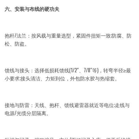
六、安装与布线的硬功夫
抱杆/法兰：按风载与重量选型，紧固件扭矩一致;防腐、防
松、防盗。
馈线与接头：选择低损耗馈线(1/2″、7/8″等)，转弯半径≥最
小要求;接头清洁、力矩到位，外包防水胶与热缩套。
接地与防雷：天线、抱杆、馈线避雷器就近等电位;走线与
电源/光缆分层隔离。