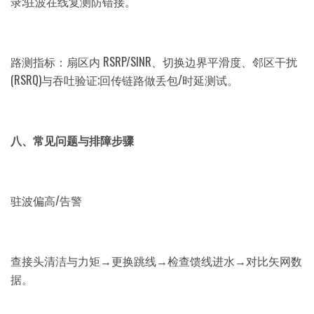
录;驻波在线复测防错接。
路测指标：扇区内 RSRP/SINR、切换边界平滑度、邻区干扰
(RSRQ)与吞吐验证;回传链路做丢包/时延测试。
八、常见问题与排障步骤
驻波偏高/告警
查接头清洁与力矩→更换跳线→检查馈线进水→对比矢网数
据。