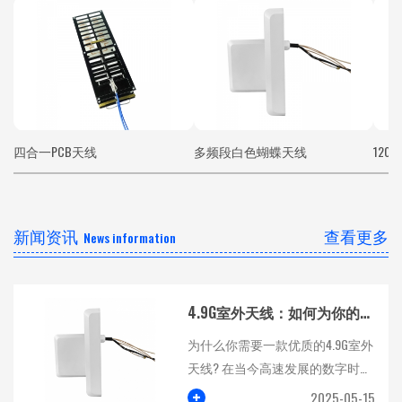
四合一PCB天线
多频段白色蝴蝶天线
120
新闻资讯
查看更多
News information
4.9G室外天线：如何为你的网络信号提供强力保障？
为什么你需要一款优质的4.9G室外
天线? 在当今高速发展的数字时
代，稳定强劲的网络...
+
2025-05-15