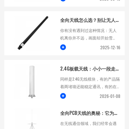
全向天线怎么选？别让无人机掉链子
你有没有遇到过这种情况：无人
机离你并不远，画面却开始雪
花、卡顿，甚至遥控链路报警?
+
2025-12-16
很...
2.4G板载天线：小小一段走线，为什么能决定无线效果？
同样是2.4G无线模块，有的产品隔
着两堵墙还能稳定通讯，有的在
办公室里就“忽强忽弱”。...
+
2026-01-08
全向PCB天线的奥秘：它为何在无线通信中如此重要？
在无线通信领域，我们经常会遇